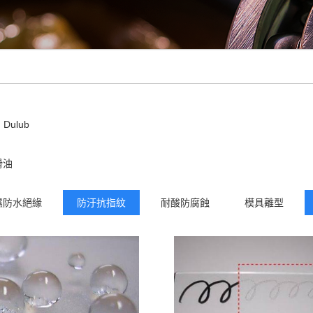
Dulub
滑油
濕防水絕緣
防汙抗指紋
耐酸防腐蝕
模具離型