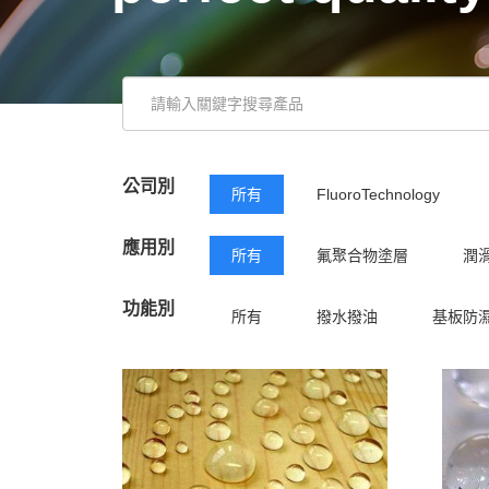
公司別
所有
FluoroTechnology
應用別
所有
氟聚合物塗層
潤
功能別
所有
撥水撥油
基板防
潤滑