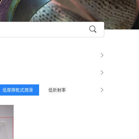
低摩擦乾式潤滑
低折射率