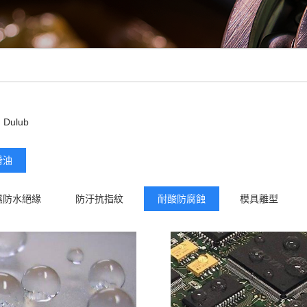
Dulub
滑油
濕防水絕緣
防汙抗指紋
耐酸防腐蝕
模具離型