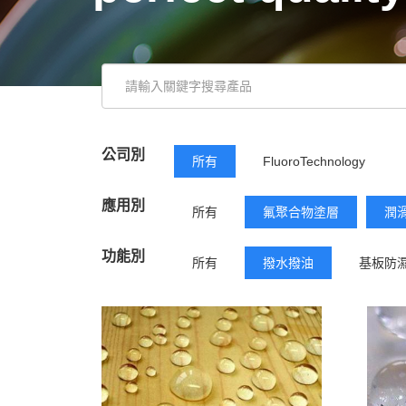
公司別
所有
FluoroTechnology
應用別
所有
氟聚合物塗層
潤
功能別
所有
撥水撥油
基板防
潤滑