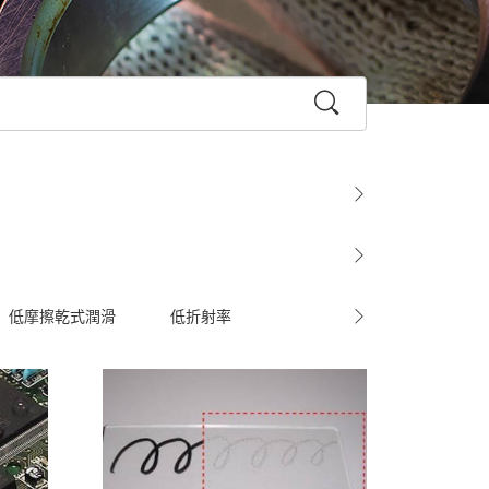
低摩擦乾式潤滑
低折射率