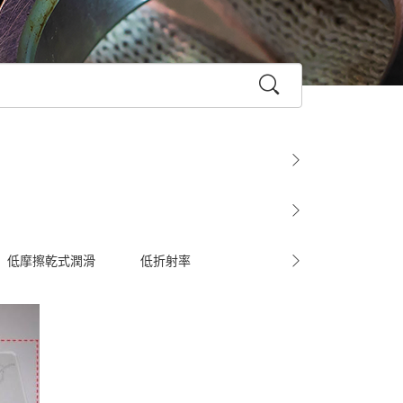
低摩擦乾式潤滑
低折射率