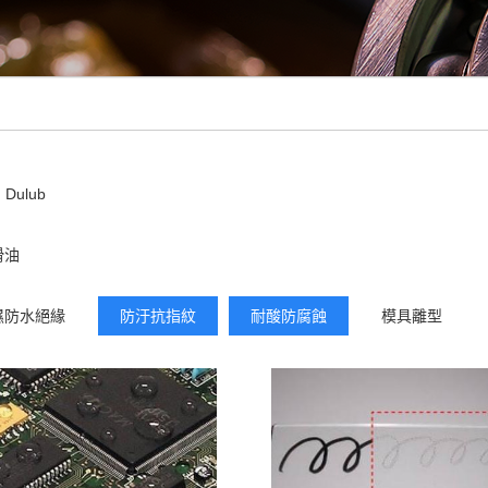
Dulub
滑油
濕防水絕緣
防汙抗指紋
耐酸防腐蝕
模具離型