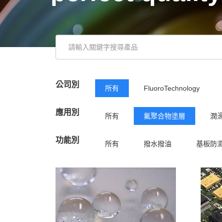
公司別
所有
FluoroTechnology
應用別
所有
氟聚合物塗層
潤
功能別
所有
撥水撥油
基板防
潤滑