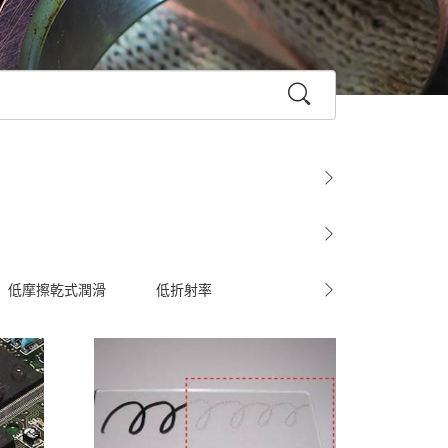
低摩擦乾式潤滑
低折射率