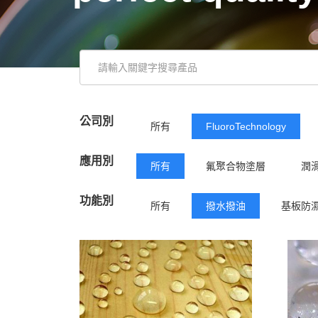
公司別
所有
FluoroTechnology
應用別
所有
氟聚合物塗層
潤
功能別
所有
撥水撥油
基板防
潤滑