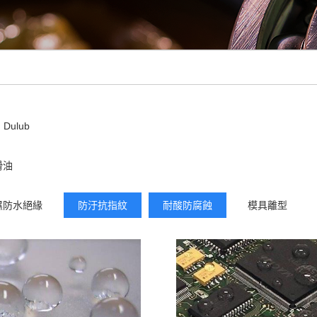
Dulub
滑油
濕防水絕緣
防汙抗指紋
耐酸防腐蝕
模具離型