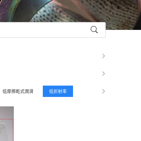
低摩擦乾式潤滑
低折射率