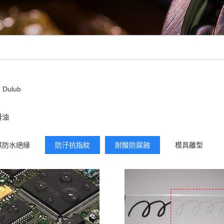
Dulub
滑油
濕防水絕緣
防汙抗指紋
耐酸防腐蝕
模具離型