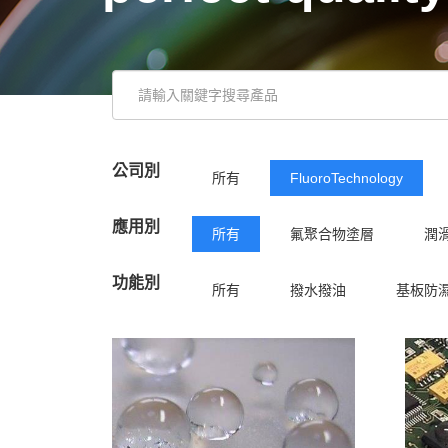
公司別
所有
FluoroTechnology
應用別
所有
氟聚合物塗層
潤
功能別
所有
撥水撥油
基板防
潤滑