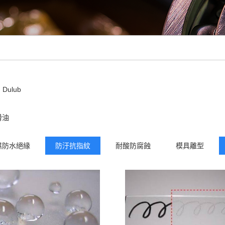
Dulub
滑油
濕防水絕緣
防汙抗指紋
耐酸防腐蝕
模具離型