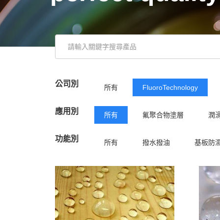
公司別
所有
FluoroTechnology
應用別
所有
氟聚合物塗層
潤
功能別
所有
撥水撥油
基板防
潤滑