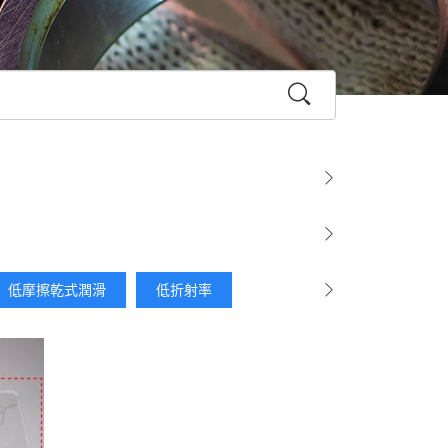
低摩擦乾式潤滑
低折射率