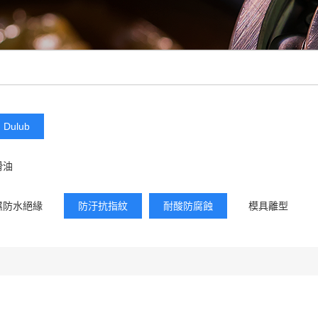
Dulub
滑油
濕防水絕緣
防汙抗指紋
耐酸防腐蝕
模具離型