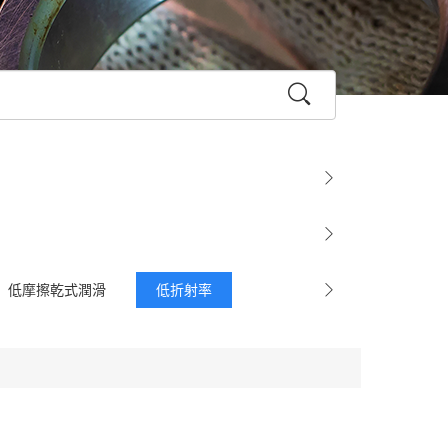
低摩擦乾式潤滑
低折射率