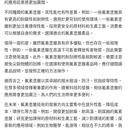
的應用前景將更加廣闊。
不同種類的氟素塗層，其性能也有所差異。例如，一些氟素塗層具
有更高的耐磨性和耐熱性，適用於更苛刻的使用環境。一些氟素塗
層則更加注重環保性能，採用更安全的原材料和生產工藝。消費者
可以根據自身的需求，選擇適合的氟素塗層產品。
值得一提的是，雖然氟素塗層具有許多優點，但也存在一些局限
性。例如，一些氟素塗層在高溫下可能會釋放有害物質，因此需要
注意使用溫度。此外，氟素塗層的耐刮擦性能相對較差，需要注意
避免尖銳物體的刮擦。在選擇和使用氟素塗層產品時，應仔細閱讀
產品說明，並按照正確的方法操作。
總而言之，氟素塗層以其卓越的撥水撥油，防汙，抗指紋等特性，
在眾多領域發揮著重要的作用。隨著科技的發展，相信氟素塗層的
應用將會更加廣泛，為人們的生活帶來更多便利。
在未來，氟素塗層技術的發展方向主要集中在提升性能，降低成
本，環保化等方面。例如，開發更加耐磨，耐高溫，耐腐蝕的氟素
塗層；研究更加環保的原材料和生產工藝，減少對環境的影響；探
索新的應用領域，例如生物醫學，能源等。相信在不久的將來，我