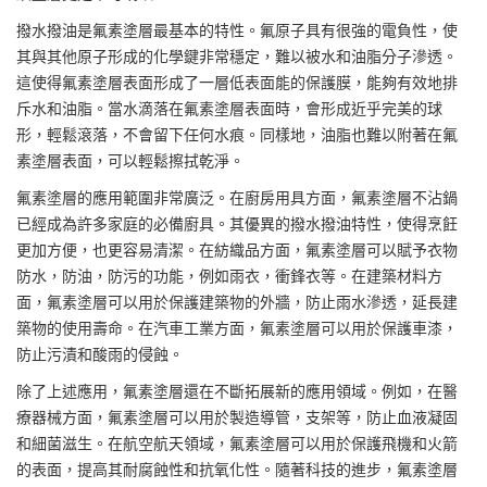
撥水撥油是氟素塗層最基本的特性。氟原子具有很強的電負性，使
其與其他原子形成的化學鍵非常穩定，難以被水和油脂分子滲透。
這使得氟素塗層表面形成了一層低表面能的保護膜，能夠有效地排
斥水和油脂。當水滴落在氟素塗層表面時，會形成近乎完美的球
形，輕鬆滾落，不會留下任何水痕。同樣地，油脂也難以附著在氟
素塗層表面，可以輕鬆擦拭乾淨。
氟素塗層的應用範圍非常廣泛。在廚房用具方面，氟素塗層不沾鍋
已經成為許多家庭的必備廚具。其優異的撥水撥油特性，使得烹飪
更加方便，也更容易清潔。在紡織品方面，氟素塗層可以賦予衣物
防水，防油，防污的功能，例如雨衣，衝鋒衣等。在建築材料方
面，氟素塗層可以用於保護建築物的外牆，防止雨水滲透，延長建
築物的使用壽命。在汽車工業方面，氟素塗層可以用於保護車漆，
防止污漬和酸雨的侵蝕。
除了上述應用，氟素塗層還在不斷拓展新的應用領域。例如，在醫
療器械方面，氟素塗層可以用於製造導管，支架等，防止血液凝固
和細菌滋生。在航空航天領域，氟素塗層可以用於保護飛機和火箭
的表面，提高其耐腐蝕性和抗氧化性。隨著科技的進步，氟素塗層