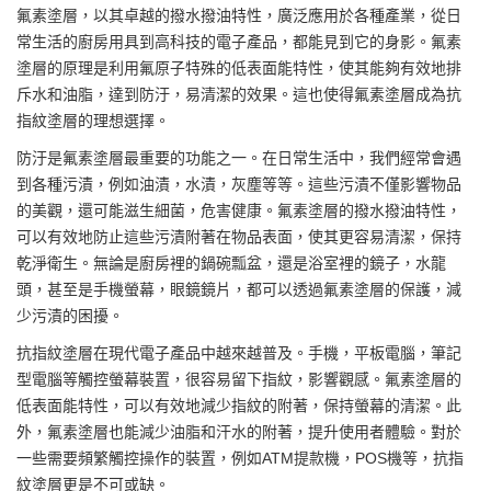
氟素塗層
，以其卓越的
撥水撥油
特性，廣泛應用於各種產業，從日
常生活的廚房用具到高科技的電子產品，都能見到它的身影。氟素
塗層的原理是利用氟原子特殊的低表面能特性，使其能夠有效地排
斥水和油脂，達到防汙，易清潔的效果。這也使得氟素塗層成為
抗
指紋塗層
的理想選擇。
防汙是氟素塗層最重要的功能之一。在日常生活中，我們經常會遇
到各種污漬，例如油漬，水漬，灰塵等等。這些污漬不僅影響物品
的美觀，還可能滋生細菌，危害健康。氟素塗層的撥水撥油特性，
可以有效地防止這些污漬附著在物品表面，使其更容易清潔，保持
乾淨衛生。無論是廚房裡的鍋碗瓢盆，還是浴室裡的鏡子，水龍
頭，甚至是手機螢幕，眼鏡鏡片，都可以透過氟素塗層的保護，減
少污漬的困擾。
抗指紋塗層在現代電子產品中越來越普及。手機，平板電腦，筆記
型電腦等觸控螢幕裝置，很容易留下指紋，影響觀感。氟素塗層的
低表面能特性，可以有效地減少指紋的附著，保持螢幕的清潔。此
外，氟素塗層也能減少油脂和汗水的附著，提升使用者體驗。對於
一些需要頻繁觸控操作的裝置，例如ATM提款機，POS機等，抗指
紋塗層更是不可或缺。