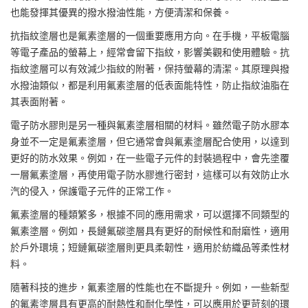
也能發揮其優異的撥水撥油性能，方便清潔和保養。
抗指紋塗層
也是氟素塗層的一個重要應用方向。在手機，平板電腦
等電子產品的螢幕上，經常會留下指紋，影響美觀和使用體驗。抗
指紋塗層可以有效減少指紋的附著，保持螢幕的清潔。其原理與撥
水撥油類似，都是利用氟素塗層的低表面能特性，防止指紋油脂在
其表面附著。
電子防水膠則是另一種與氟素塗層相關的材料。雖然電子防水膠本
身並不一定是氟素塗層，但它通常會與氟素塗層配合使用，以達到
更好的防水效果。例如，在一些電子元件的封裝過程中，會先塗覆
一層氟素塗層，再使用電子防水膠進行密封，這樣可以有效防止水
汽的侵入，保護電子元件的正常工作。
氟素塗層的種類繁多，根據不同的應用需求，可以選擇不同類型的
氟素塗層。例如，長鏈氟碳塗層具有更好的耐候性和耐磨性，適用
於戶外環境；短鏈氟碳塗層則更具柔韌性，適用於紡織品等柔性材
料。
隨著科技的進步，氟素塗層的性能也在不斷提升。例如，一些新型
的氟素塗層具有更高的耐熱性和耐化學性，可以應用於更苛刻的環