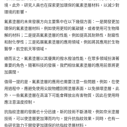
境。此外，研究人員也在探索更加環保的氟素塗層材料，以減少對
環境的影響。
氟素塗層的未來發展方向主要集中在以下幾個方面：一是開發更加
環保的氟素塗層材料，例如使用更短的氟碳鏈，或者使用可生物降
解的材料；二是提高氟素塗層的性能，例如提高其耐熱性，耐磨性
和耐化學性；三是拓展氟素塗層的應用領域，例如將其應用於生物
醫學，航空航天等領域。
總而言之，氟素塗層以其優異的撥水撥油性能，在眾多領域扮演著
重要的角色。隨著科技的發展，我們相信氟素塗層的應用前景將更
加廣闊。
值得一提的是，氟素塗層的應用也需要注意一些問題。例如，在使
用過程中，應避免使用尖銳物體刮擦塗層表面，以免損壞塗層。此
外，一些氟素塗層在高溫下可能會釋放出有害物質，因此在使用時
應注意溫度控制。
抗指紋塗層的發展也十分迅速，新的技術不斷湧現，例如奈米塗層
技術，可以使塗層更加薄而均勻，提升抗指紋效果。同時，也有一
些研究致力于開發更加環保的抗指紋塗層材料。