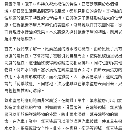
氟素塗層
，賦予材料持久
撥水撥油
的特性，已廣泛應用於各個領
域，從日常生活用品到高科技產業，都能見到它的身影。其卓越的
性能源於氟原子特殊的化學結構，它與碳原子鍵結形成強大的化學
鍵，使得氟素塗層具有極低的表面能，液體難以在其表面附著，從
而實現撥水撥油的效果。本文將深入探討氟素塗層的特性，應用以
及未來發展趨勢。
首先，我們來了解一下氟素塗層的撥水撥油機制。由於氟原子具有
很強的電負性，它會將電子雲吸引到自身周圍，使得氟碳鏈呈現出
高度的極性。這種極性使得氟碳鏈之間相互排斥，同時也排斥其他
物質，例如水和油。當水滴落在氟素塗層表面時，由於表面張力的
作用，水滴會形成球狀，而不是攤開，因此很容易滾落，這就是所
謂的「荷葉效應」。同樣地，油污也難以在氟素塗層表面附著，只
需輕輕擦拭即可清除。
氟素塗層的應用範圍非常廣泛。在紡織工業中，氟素塗層可以用於
製造防水透氣的衣物，例如雨衣，滑雪服等。在建築領域，氟素塗
層可以用於保護建築物的外牆，防止雨水滲透，延長建築物的壽
命。在汽車工業中，氟素塗層可以用於處理汽車玻璃，使其具有撥
水功能，提高駕駛安全性。此外，在廚具，衛浴等領域，氟素塗層