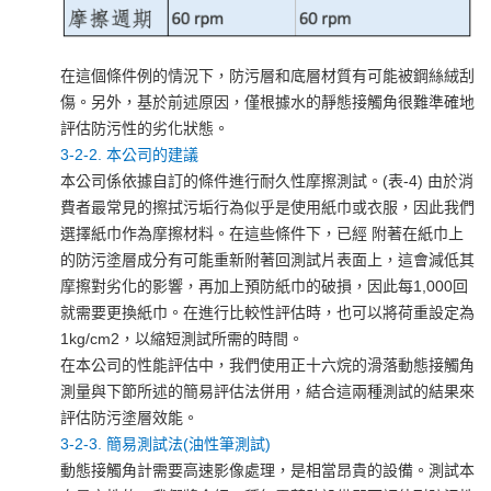
在這個條件例的情況下，防污層和底層材質有可能被鋼絲絨刮
傷。另外，基於前述原因，僅根據水的靜態接觸角很難準確地
評估防污性的劣化狀態。
3-2-2. 本公司的建議
本公司係依據自訂的條件進行耐久性摩擦測試。(表-4) 由於消
費者最常見的擦拭污垢行為似乎是使用紙巾或衣服，因此我們
選擇紙巾作為摩擦材料。在這些條件下，已經 附著在紙巾上
的防污塗層成分有可能重新附著回測試片表面上，這會減低其
摩擦對劣化的影響，再加上預防紙巾的破損，因此每1,000回
就需要更換紙巾。在進行比較性評估時，也可以將荷重設定為
1kg/cm2，以縮短測試所需的時間。
在本公司的性能評估中，我們使用正十六烷的滑落動態接觸角
測量與下節所述的簡易評估法併用，結合這兩種測試的結果來
評估防污塗層效能。
3-2-3. 簡易測試法(油性筆測試)
動態接觸角計需要高速影像處理，是相當昂貴的設備。測試本