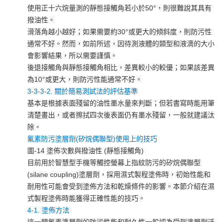
使用正十六烷量測的靜態接觸角若小於50°，則很難說其具有
撥油性。
滑落角越小越好；如果需要約30°或更大的傾斜度，則防污性
通常不好。然而，如前所述，因待測液體的類型和液滴的大小
會影響結果，所以需要謹慎。
後退接觸角與靜態接觸角相比，差異較小的較優；如果該差異
為10°或更大，則防污性能通常不好。
3-3-3-2. 關於簡易測試法的評估基準
基本是根據表面殘留的油性墨水量來判斷；但若書寫時能用筆
清楚畫出，或者擦拭四次後表面仍有墨水殘留，一般就建議汰
除。
氟素防污塗層劑(矽烷偶聯型)使用上的技巧
圖-14 塗佈次數與撥油性 (靜態接觸角)
目前用於智慧型手機等觸控螢幕上指紋防污的矽烷偶聯型
(silane coupling)塗層劑，採用濕式製程塗佈時，初始性能和
耐用性可能會受到塗佈方法和乾燥條件的影響。本節介紹在濕
式製程塗佈時能獲得正確性能的技巧。
4-1. 塗佈方法
這一類氟素塗層劑的防污性能和耐久性一般認為受到塗層劑活