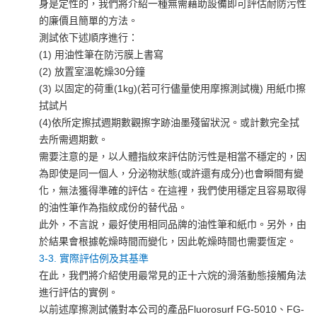
身是定性的，我們將介紹一種無需藉助設備即可評估耐防污性
的廉價且簡單的方法。
測試依下述順序進行：
(1) 用油性筆在防污膜上書寫
(2) 放置室溫乾燥30分鐘
(3) 以固定的荷重(1kg)(若可行儘量使用摩擦測試機) 用紙巾擦
拭試片
(4)依所定擦拭週期數觀擦字跡油墨殘留狀況。或計數完全拭
去所需週期數。
需要注意的是，以人體指紋來評估防污性是相當不穩定的，因
為即使是同一個人，分泌物狀態(或許還有成分)也會瞬間有變
化，無法獲得準確的評估。在這裡，我們使用穩定且容易取得
的油性筆作為指紋成份的替代品。
此外，不言說，最好使用相同品牌的油性筆和紙巾。另外，由
於結果會根據乾燥時間而變化，因此乾燥時間也需要恆定。
3-3. 實際評估例及其基準
在此，我們將介紹使用最常見的正十六烷的滑落動態接觸角法
進行評估的實例。
以前述摩擦測試儀對本公司的產品Fluorosurf FG-5010、FG-