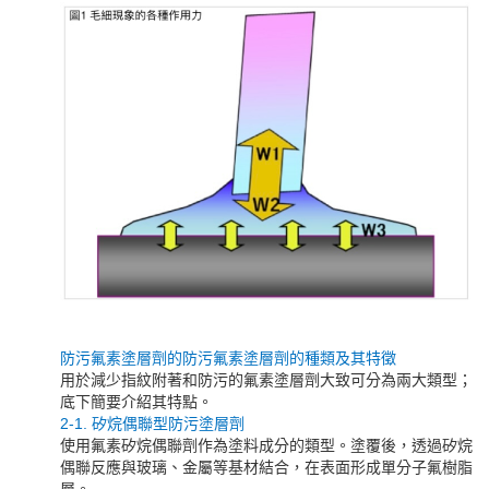
防污氟素塗層劑的防污氟素塗層劑的種類及其特徵
用於減少指紋附著和防污的氟素塗層劑大致可分為兩大類型；
底下簡要介紹其特點。
2-1. 矽烷偶聯型防污塗層劑
使用氟素矽烷偶聯劑作為塗料成分的類型。塗覆後，透過矽烷
偶聯反應與玻璃、金屬等基材結合，在表面形成單分子氟樹脂
層。