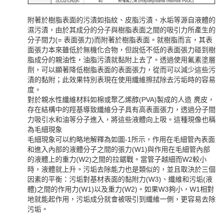
附著於樹脂表面的污漬如指紋、皮脂污漬、水垢等源自液體的
濕污漬，由於其成分的分子與樹脂表面之間的吸引力所產生的
分子間力(= 表面張力)而附著於樹脂表面。就樹脂而言，其表
面張力本來雖低於無機化合物，但說低不低的表面張力碰到樹
脂成分的親油性，油脂污漬就黏附上去了。透過使用氟素塗層
劑，可以顯著降低樹脂表面的表面張力，從而可以減少這些污
漬的黏附；此效果特別表現在使用纖維擦拭除去污垢時的容易
度。
對於親水性纖維材料如棉或聚乙烯醇(PVA)製成的人造 麂皮，
存在結構中的羥基導致纖維分子具有高表面張力，透過分子間
力吸引水和油等分子進入，將這些液體向上吸。這種現像也稱
為毛細現象
毛細現象可以約略地解釋為如圖-1所示，作用在毛細管內表面
和進入內部的液體分子之間的張力(W1)與作用在毛細管內部
的液體上的重力(W2)之間的拉鋸戰。當管子越細而W2較小
時，液體就上升。污垢去除能力也是類似的，並且取決於三個
因素的平衡：污垢對基材表面的黏附力(W3)、纖維和污垢(液
體)之間的作用力(W1)以及重力(W2)。如果W3夠小，W1相對
地就能起作用，污垢成分就會被吸引到纖維一側，更容易去除
污垢。