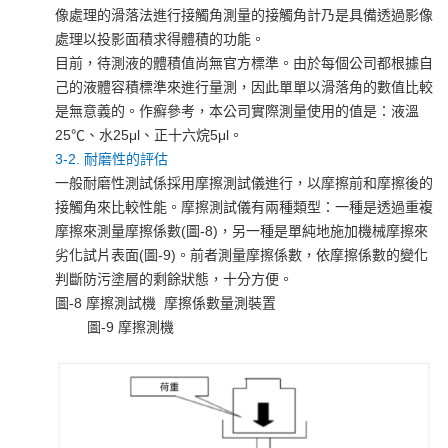
像處理的滑落法進行接觸角測量的接觸角計乃是具備透過影像
處理以投影面積求得體積的功能。
目前，待測液的體積值尚無官方標準。由於每個公司都根據自
己的液體容積標準來進行量測，因此單單以滑落角的數值比較
是無意義的。作癬參考，本公司實際測量使用的值是：液溫
25℃、水25μl、正十六烷5μl。
3-2. 耐磨性的評估
一般耐磨性測試係採用摩擦測試儀進行，以摩擦前和摩擦後的
接觸角來比較性能。摩擦測試儀有兩種類型：一種是透過重複
摩擦來測量摩擦係數(圖-8)，另一種是單純地施加機械摩擦來
劣化試片表面(圖-9)。前者測量摩擦係數，依摩擦係數的變化
判斷防污塗層的剩餘狀態，十分方便。
圖-8 摩擦測試機 摩擦係數量測裝置
圖-9 摩擦測機