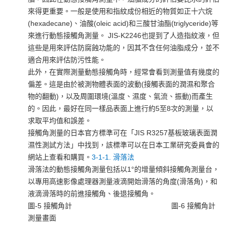
來得更重要。一般是使用和指紋成份相近的物質如正十六烷
(hexadecane)、油酸(oleic acid)和三酸甘油酯(triglyceride)等
來進行動態接觸角測量。 JIS-K2246也提到了人造指紋液，但
這些是用來評估防腐蝕功能的，因其不含任何油脂成分，並不
適合用來評估防污性能。
此外，在實際測量動態接觸角時，經常會看到測量值有幾度的
偏差。這是由於被測物體表面的波動(接觸表面的潤濕和聚合
物的翻動)，以及周圍環境(溫度、濕度、氣流、振動)而產生
的。因此，最好在同一樣品表面上進行約5至8次的測量，以
求取平均值和誤差。
接觸角測量的日本官方標準可在「JIS R3257基板玻璃表面潤
濕性測試方法」中找到，該標準可以在日本工業研究委員會的
網站上查看和購買。
3-1-1. 滑落法
滑落法的動態接觸角測量包括以1°的增量傾斜接觸角測量台，
以專用高速影像處理器測量液滴開始滑落的角度(滑落角)，和
液滴滑落時的前進接觸角、後退接觸角。
圖-5 接觸角計
圖-6 接觸角計
測量畫面