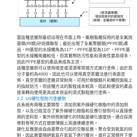
當這種塗層劑最初出現在市面上時，氟樹脂層採用的是全氟烷
基類(Rf類)矽烷偶聯型；最近出現了全氟聚醚類(PFPE類)產
品，Rf基型的水接觸角為117°，PFPE基型為110°，PFPE基
型的水接觸角雖較低，但其實際防污性能和滑爽性要高得多，
因此PFPE基型的產品漸成為主流。
這種塗層劑可以使用噴塗或浸漬等常規方式進行塗佈；由於其
分子量約為4000，因此也可以使用真空蒸鍍法進行表面塗
佈。真空蒸鍍的塗層非常耐用，可用於眼鏡鏡片和觸控面板上
的指紋防污。但這種方法的製程成本較高，因此較便宜的產品
逐漸轉向使用更具成本效益的濕式製程進行塗佈。
2-2. UV硬化型防污塗層劑
此系統有兩種主要類型：添加到紫外線硬化樹脂中的添加劑
型，以及已經混合了紫外線硬化樹脂和反應引發劑可以直接使
用的塗料型。紫外終照射硬化的特點是硬化速度快，適合採用
卷對卷等方式在塑膠薄膜上高速連續塗佈。
硬化反應是由自由基聚合引起的交聯反應，聚合受到氧氣的抑
制，因此需要隔絕氧氣在氮氣下進行曝光，或在正常條件下使