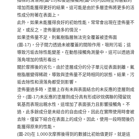
增加而能獲得更好的結果。這可能是由於多層塗佈將更多的活
性成分附著在表面上。
此外，如果未能獲得良好的初始性能，常常會出現在塗佈量不
足，或反之，塗佈量過多的情況。
如果塗佈量不足，則氟樹脂層無法完全覆蓋被塗佈面
(圖-17)，分子間力透過未被覆蓋的間隙作用，吸附污垢；這
導致污垢去除性能變差。在動態接觸角測量中，這可以透過滑
落角增加的情形看出。
關於摩擦後的劣化，由於塗層成分的分子單元從表面剝離，氟
樹脂層變得稀疏，導致與塗佈量不足時相同的狀態。結果，污
垢去除性和滑落角都受到影響。
塗佈量過多時，塗層上存有未與表面結合的未反應的塗層劑成
分。(圖-17)未反應的塗層劑成分具有形成矽烷偶聯的殘留烷
氧基而表現出親水性，這增加了表面張力且影響接觸角。不
過，此多餘成分是未結合的自由成分，因此在實際使用時會被
去除，僅留下結合在表面上的成分。因此，使用一段時間後仍
能獲得原來的性能。
(圖-20)在 1,000次摩擦後得到的數據比初始值更好，就是這