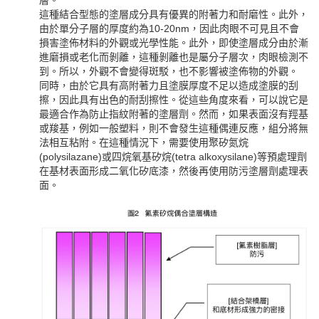
這種結合型態的塗層成分具有優異的附著力和耐磨性。此外，
由於單分子層的厚度約為10-20nm，因此肉眼不可見且不會
損害塗佈材料的外觀或光學性能。此外，即使塗層成分由於漸
進磨損或老化而剝離，這種剝離也是屬分子層次，肉眼檢測不
到。所以，外觀不會變得斑駁，也不影響被塗佈物的外觀。
同時，由於它具有高附著力且塗膜厚度不足以造成塗膜的刮
擦，因此具有出色的耐刮擦性。從這些角度來看，可以說它是
最適合作為防止指紋附著的塗層劑。然而，如果表面沒有羥基
或羧基，例如一般塑料，則不會發生這種偶連反應，組分將無
法相互粘附。在這種情況下，需要使用聚矽氮烷
(polysilazane)或四烷氧基矽烷(tetra alkoxysilane)等預處理劑
在基材表面形成二氧化矽底漆，然後再使用防污塗層劑處理表
面。