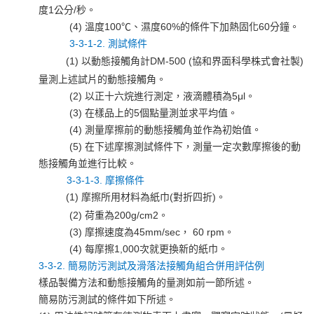
度1公分/秒。
(4) 溫度100℃、濕度60%的條件下加熱固化60分鐘。
3-3-1-2. 測試條件
(1) 以動態接觸角計DM-500 (協和界面科學株式會社製)
量測上述試片的動態接觸角。
(2) 以正十六烷進行測定，液滴體積為5μl。
(3) 在樣品上的5個點量測並求平均值。
(4) 測量摩擦前的動態接觸角並作為初始值。
(5) 在下述摩擦測試條件下，測量一定次數摩擦後的動
態接觸角並進行比較。
3-3-1-3. 摩擦條件
(1) 摩擦所用材料為紙巾(對折四折)。
(2) 荷重為200g/cm2。
(3) 摩擦速度為45mm/sec， 60 rpm。
(4) 每摩擦1,000次就更換新的紙巾。
3-3-2. 簡易防污測試及滑落法接觸角組合併用評估例
樣品製備方法和動態接觸角的量測如前一節所述。
簡易防污測試的條件如下所述。