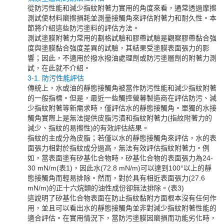
從防污性能和減少指紋附著力實用的角度來看，通常透過摩擦
測試使材料磨擦損耗並測量接觸角來評估附著力和耐久性。本
節將介紹這些防污塗料的評估方法。
測試塗膜附著力常用的劃格試驗和膠帶試驗是觀察膠帶黏合強
度與塗膜黏合強度差異的試驗，其結果受塗膜表面張力的影
響；因此，不適用於撥水撥油處理劑或防污塗層劑的附著力測
試，在此就不介紹。
3-1. 防污性能評估
傳統上，水或油的靜態接觸角被當作防污性能和減少指紋附著
的一般指標。但是，最近一些觸控螢幕製造商在評估防污、減
少指紋附著等新需求時，僅評估水的靜態接觸角。單獨的水接
觸角實際上是無法提供皮脂污漬和指紋附著力(指紋附著力的
減少、指紋的易擦性)的有效評估結果。
指紋的主成分為皮脂；若僅以水的靜態接觸角來評估，水的表
面張力相對於指紋成分過高，無法有效評估指紋附著力。例
如，當表面塗有矽基化合物時，矽基化合物的表面張力為24-
30 mN/m(表1)，因此水(72.8 mN/m)可以達到100°以上的靜
態接觸角而輕易排除。然而，對於具有相近表面張力(27.6
mN/m)的正十六烷類的油性成份卻無法排除。(表3)
這說明了矽基化合物表面在防止指紋黏附方面根本沒有任何作
用，並且可以看出水的靜態接觸角並非對減少指紋附著性能的
適合評估。在實用情況下，當防污塗膜因磨損而功能劣化時，