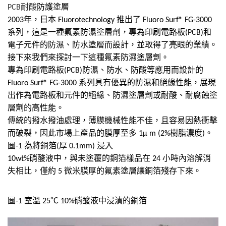
PCB耐酸
防護塗層
2003年，日本 Fluorotechnology 推出了 Fluoro Surf® FG-3000
系列，這是一種氟素防濕塗層劑，專為印刷電路板(PCB)和
電子元件的防濕、防水塗層而設計，並取得了亮眼的業績。
接下來我們來探討一下這種氟素防濕塗層劑。
專為印刷電路板(PCB)防濕、防水、防酸等應用而設計的
Fluoro Surf® FG-3000 系列具有優異的防濕和絕緣性能，展現
出作為電路板和元件的絕緣、防濕塗層劑或耐酸、耐腐蝕塗
層劑的高性能。
傳統的撥水撥油處理，薄膜機械性能不佳，且容易因熱衝擊
而破裂，因此市場上產品的膜厚至多 1μ m (2%樹脂濃度)。
圖-1 為將銅箔(厚 0.1mm) 浸入
10wt%硝酸液中，與未塗覆的銅箔樣品在 24 小時內溶解消
失相比，僅約 5 微米膜厚的氟素塗層讓銅箔殘存下來。
圖-1 室溫 25℃ 10%硝酸液中浸漬的銅箔